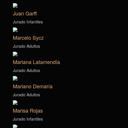
Juan Garff
Jurado Infantiles
Marcelo Sycz
Jurado Adultos
Mariana Latamendía
Jurado Adultos
Mariano Demaría
Jurado Adultos
Marisa Rojas
Jurado Infantiles