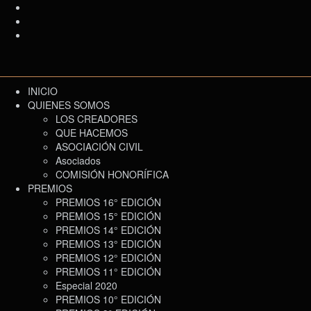
INICIO
QUIENES SOMOS
LOS CREADORES
QUE HACEMOS
ASOCIACIÓN CIVIL
Asociados
COMISIÓN HONORÍFICA
PREMIOS
PREMIOS 16° EDICIÓN
PREMIOS 15° EDICIÓN
PREMIOS 14° EDICIÓN
PREMIOS 13° EDICIÓN
PREMIOS 12° EDICIÓN
PREMIOS 11° EDICIÓN
Especial 2020
PREMIOS 10° EDICIÓN