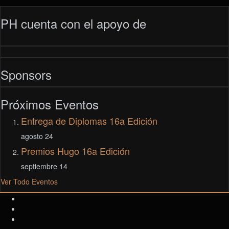
PH cuenta con el apoyo de
Sponsors
Próximos Eventos
Entrega de Diplomas 16a Edición
agosto 24
Premios Hugo 16a Edición
septiembre 14
Ver Todo Eventos