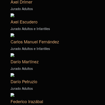
Axel Drimer
Jurado Adultos
Axel Escudero
Jurado Adultos e Infantiles
Carlos Manuel Fernández
Jurado Adultos e Infantiles
Darío Martínez
Jurado Adultos
Darío Petruzio
Jurado Adultos
Federico Irazábal