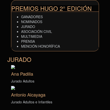
PREMIOS HUGO 2° EDICIÓN
GANADORES
NOMINADOS
JURADO
ASOCIACIÓN CIVIL
MULTIMEDIA
PRENSA
MENCIÓN HONORÍFICA
JURADO
Ana Padilla
Jurado Adultos
Antonio Alcayaga
Jurado Adultos e Infantiles